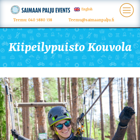
English
Teemu: 040 5880 738
Teemu@saimaanpalju.fi
Kiipeilypuisto Kouvola