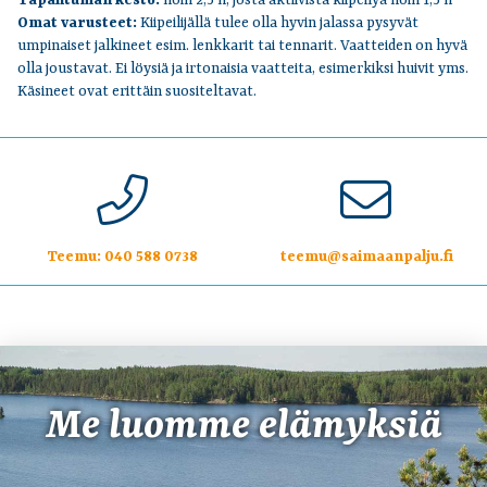
Tapahtuman kesto:
noin 2,5 h, josta aktiivista kiipeilyä noin 1,5 h
Omat varusteet:
Kiipeilijällä tulee olla hyvin jalassa pysyvät
umpinaiset jalkineet esim. lenkkarit tai tennarit. Vaatteiden on hyvä
olla joustavat.
Ei löysiä ja irtonaisia vaatteita, esimerkiksi huivit yms.
Käsineet ovat erittäin suositeltavat.
Teemu:
040 588 0738
teemu@saimaanpalju.fi
Me luomme elämyksiä