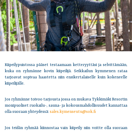
Kiipeilypuistossa pääset testaamaan ketteryyttäsi ja selvittämään,
kuka on ryhmänne kovin kiipeilijä. Seikkailun kymmenen rataa
tarjoavat sopivaa haastetta niin ensikertalaiselle kuin kokeneelle
kiipeilijälle.
Jos ryhmänne toivoo tarjousta jossa on mukava Tykkimäki Resortin
monipuoliset ruokailu-, sauna- ja kokousmahdollisuudet kannattaa
olla suoraan yhteydessä:
sales.kymenseutu@sok.fi
Jos teidän ryhmää kiinnostaa vain kiipeily niin voitte olla suoraan