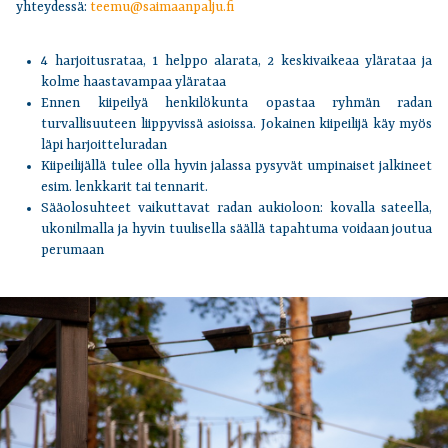
yhteydessä:
teemu@saimaanpalju.fi
4 harjoitusrataa, 1 helppo alarata, 2 keskivaikeaa ylärataa ja
kolme haastavampaa ylärataa
Ennen kiipeilyä henkilökunta opastaa ryhmän radan
turvallisuuteen liippyvissä asioissa. Jokainen kiipeilijä käy myös
läpi harjoitteluradan
Kiipeilijällä tulee olla hyvin jalassa pysyvät umpinaiset jalkineet
esim. lenkkarit tai tennarit.
Sääolosuhteet vaikuttavat radan aukioloon: kovalla sateella,
ukonilmalla ja hyvin tuulisella säällä tapahtuma voidaan joutua
perumaan