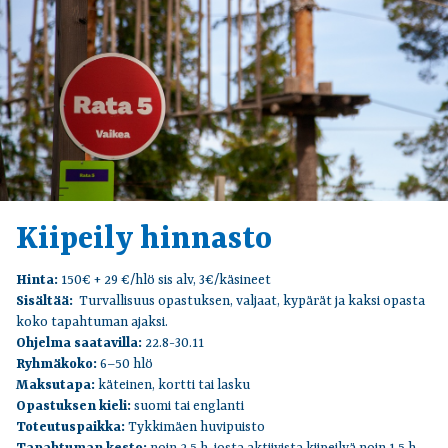
Kiipeily hinnasto
Hinta:
150€ + 29 €/hlö sis alv, 3€/käsineet
Sisältää:
Turvallisuus opastuksen, valjaat, kypärät ja kaksi opasta
koko tapahtuman ajaksi.
Ohjelma saatavilla:
22.8-30.11
Ryhmäkoko:
6–50 hlö
Maksutapa:
käteinen, kortti tai lasku
Opastuksen kieli:
suomi tai englanti
Toteutuspaikka:
Tykkimäen huvipuisto