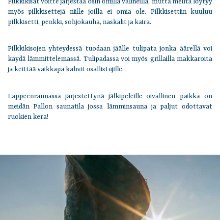
Pilkkikisat voitte järjestää osin omilla välineillä, mutta meiltä löytyy
myös pilkkisettejä niille joilla ei omia ole. Pilkkisettiin kuuluu
pilkkisetti, penkki, sohjokauha, naskalit ja kaira.
Pilkkikisojen yhteydessä tuodaan jäälle tulipata jonka äärellä voi
käydä lämmittelemässä. Tulipadassa voi myös grillailla makkaroita
ja keittää vaikkapa kahvit osallistujille.
Lappeenrannassa järjestettynä jälkipeleille oivallinen paikka on
meidän Pallon saunatila jossa lämminsauna ja paljut odottavat
ruokien kera!