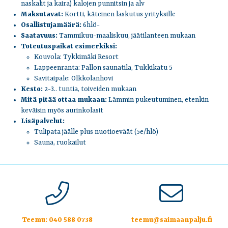
naskalit ja kaira) kalojen punnitsin ja alv
Maksutavat:
Kortti, käteinen laskutus yrityksille
Osallistujamäärä:
6hlö-
Saatavuus:
Tammikuu-maaliskuu, jäätilanteen mukaan
Toteutuspaikat esimerkiksi:
Kouvola: Tykkimäki Resort
Lappeenranta: Pallon saunatila, Tukkikatu 5
Savitaipale: Olkkolanhovi
Kesto:
2-3.. tuntia, toiveiden mukaan
Mitä pitää ottaa mukaan:
Lämmin pukeutuminen, etenkin
keväisin myös aurinkolasit
Lisäpalvelut:
Tulipata jäälle plus nuotioeväät (5e/hlö)
Sauna, ruokailut
Teemu:
040 588 0738
teemu@saimaanpalju.fi