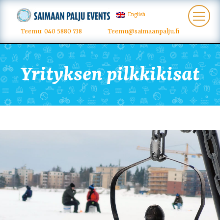
English
Teemu: 040 5880 738
Teemu@saimaanpalju.fi
Yrityksen pilkkikisat