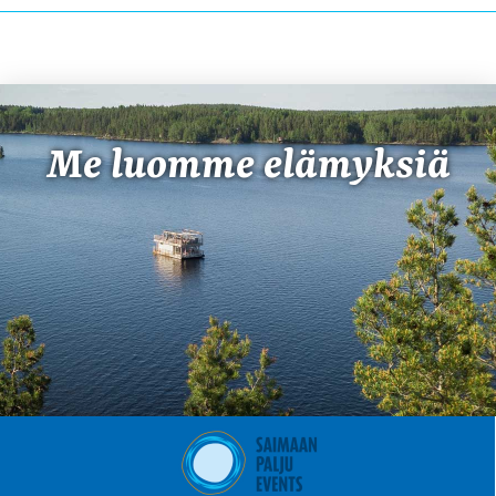
Me luomme elämyksiä