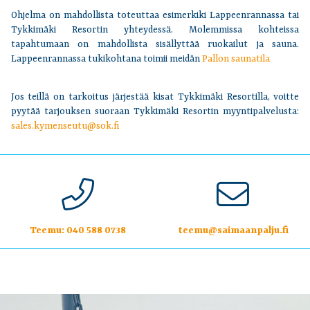
Ohjelma on mahdollista toteuttaa esimerkiki Lappeenrannassa tai
Tykkimäki Resortin yhteydessä. Molemmissa kohteissa
tapahtumaan on mahdollista sisällyttää ruokailut ja sauna.
Lappeenrannassa tukikohtana toimii meidän
Pallon saunatila
Jos teillä on tarkoitus järjestää kisat Tykkimäki Resortilla, voitte
pyytää tarjouksen suoraan Tykkimäki Resortin myyntipalvelusta:
sales.kymenseutu@sok.fi
Teemu:
040 588 0738
teemu@saimaanpalju.fi